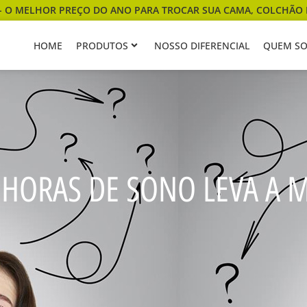
- O MELHOR PREÇO DO ANO PARA TROCAR SUA CAMA, COLCHÃO 
HOME
PRODUTOS
NOSSO DIFERENCIAL
QUEM S
 HORAS DE SONO LEVA A 