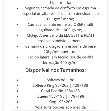
hiper macia;
Segunda camada de conforto em espuma
especial de alta resiliência com densidade de
60Kg/m³ macia;
Camada isolante em feltro OBER multi
agulhado de 1.000 gr/m²;
Molejo Americano da LEGGETT & PLATT
ensacado individualmente;
Camada de proteção em espuma de base
20Kg/m³ hiperdura.
Tecido lateral em tecido Bouclê de alta
decoração 400 gr/m².;
Disponível nos Tamanhos:
Solteiro 88×188
Solteiro King 96×203 | 128×188
Casal Padrão 138×188
Queen 158×198 | 178×198
King 193×203
*consulte opções sob medida