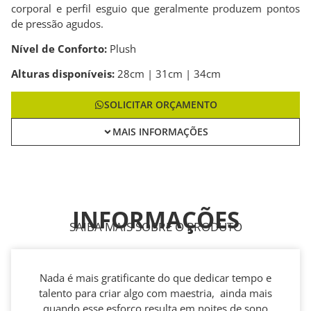
corporal e perfil esguio que geralmente produzem pontos
de pressão agudos.
Nível de Conforto:
Plush
Alturas disponíveis:
28cm | 31cm | 34cm
SOLICITAR ORÇAMENTO
MAIS INFORMAÇÕES
INFORMAÇÕES
SAIBA MAIS SOBRE O PRODUTO
Nada é mais gratificante do que dedicar tempo e
talento para criar algo com maestria, ainda mais
quando esse esforço resulta em noites de sono