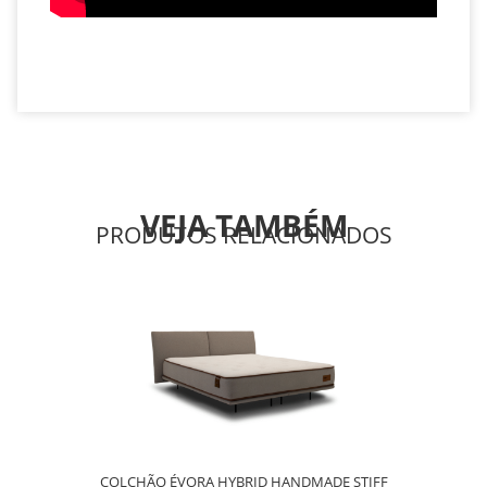
VEJA TAMBÉM
PRODUTOS RELACIONADOS
COLCHÃO ÉVORA HYBRID HANDMADE STIFF