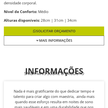
densidade corporal.
Nível de Conforto:
Médio
Alturas disponíveis:
28cm | 31cm | 34cm
SOLICITAR ORÇAMENTO
MAIS INFORMAÇÕES
INFORMAÇÕES
SAIBA MAIS SOBRE O PRODUTO
Nada é mais gratificante do que dedicar tempo e
talento para criar algo com maestria, ainda mais
quando esse esforço resulta em noites de sono
mais saudáveis e em uma durabilidade que nos