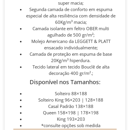
super macia;
Segunda camada de conforto em espuma
especial de alta resiliência com densidade de
60Kg/m³ macia;
Camada isolante em feltro OBER multi
agulhado de 500 gr/m²;
Molejo Americano da LEGGETT & PLATT
ensacado individualmente;
Camada de proteção em espuma de base
20Kg/m³ hiperdura.
Tecido lateral em tecido Bouclê de alta
decoração 400 gr/m².;
Disponível nos Tamanhos:
Solteiro 88×188
Solteiro King 96×203 | 128×188
Casal Padrão 138×188
Queen 158×198 | 178×198
King 193×203
*consulte opções sob medida