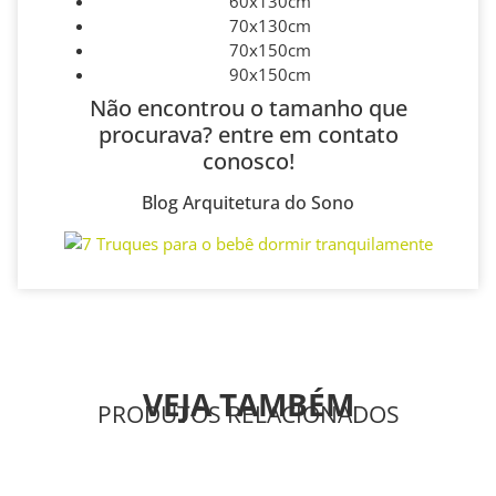
60x130cm
70x130cm
70x150cm
90x150cm
Não encontrou o tamanho que
procurava? entre em contato
conosco!
Blog Arquitetura do Sono
VEJA TAMBÉM
PRODUTOS RELACIONADOS