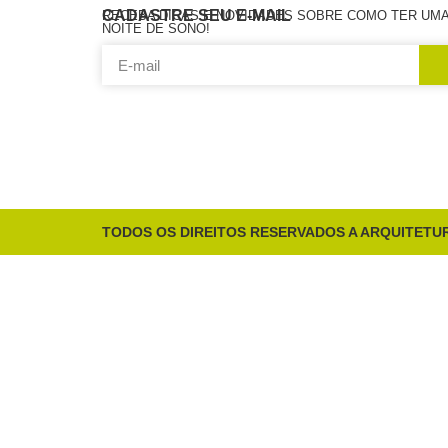
CADASTRE SEU E-MAIL
RECEBA DICAS E NOVIDADES SOBRE COMO TER UMA
NOITE DE SONO!
TODOS OS DIREITOS RESERVADOS A ARQUITETU